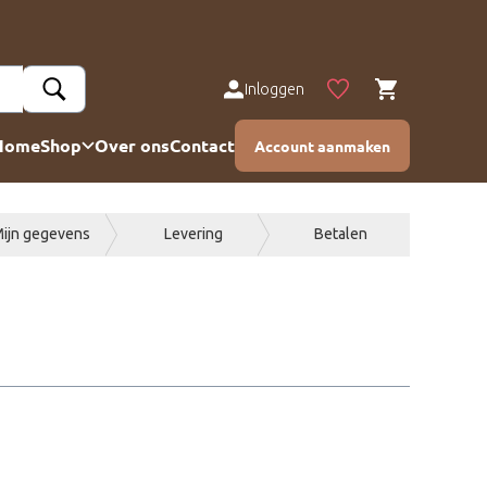
Inloggen
Home
Shop
Over ons
Contact
Account aanmaken
ijn gegevens
Levering
Betalen