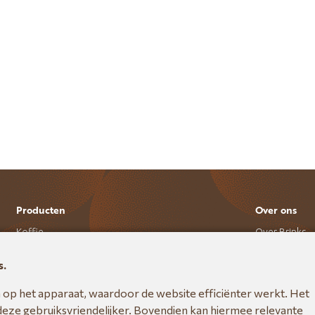
Producten
Over ons
Koffie
Over Brinks
Thee
Zakelijk
Bijproducten
Contact
s.
Onderhoudsproducten
Cookieverkla
Accessoires
Privacyverkla
n op het apparaat, waardoor de website efficiënter werkt. Het
Barista tools
 deze gebruiksvriendelijker. Bovendien kan hiermee relevante