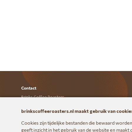
Contact
Brinks Coffee Roasters
Veldweg 26 5321 JE Hedel
E: hallo@brinkscoffeeroasters.nl
brinkscoffeeroasters.nl maakt gebruik van cookie
T: +31 073-7200721
Cookies zijn tijdelijke bestanden die bewaard worde
geeft inzicht in het gebruik van de website en maakt